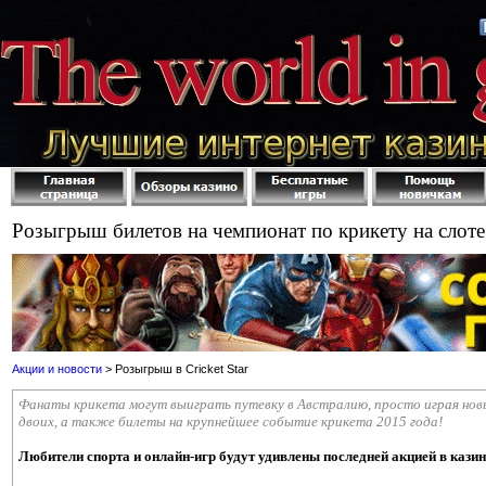
Розыгрыш билетов на чемпионат по крикету на слоте C
Акции и новости
> Розыгрыш в Cricket Star
Фанаты крикета могут выиграть путевку в Австралию, просто играя новый
двоих, а также билеты на крупнейшее событие крикета 2015 года!
Любители спорта и онлайн-игр будут удивлены последней акцией в кази