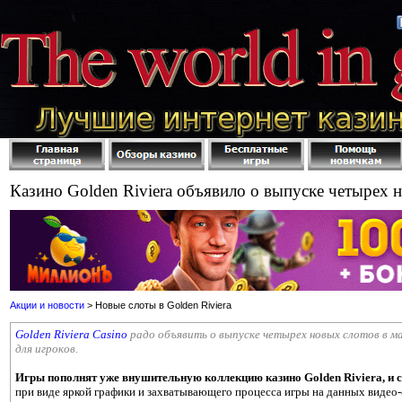
Казино Golden Riviera объявило о выпуске четырех 
Акции и новости
> Новые слоты в Golden Riviera
Golden Riviera Casino
радо объявить о выпуске четырех новых слотов в м
для игроков.
Игры пополнят уже внушительную коллекцию казино Golden Riviera, и ст
при виде яркой графики и захватывающего процесса игры на данных видео-