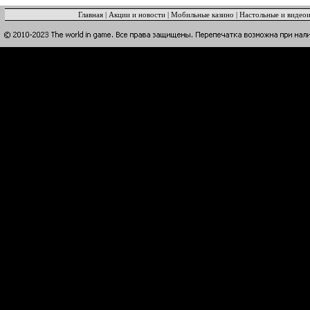
Главная
|
Акции и новости
|
Мобильные казино
|
Настольные и видео