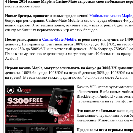
4 Июня 2014 казино Maple и Casino-Mate запустили свои мобильные вер
месте, в любое время.
Новые бренды, приносят и новые предложения!
Мобильное казино Maple
бонус при регистрации. Casino-Mate Mobile, в свою очередь обещает 4-х 
новых игроков. Этот теплый прием, означает что, у всех игроков будет во
спектр мобильных первоклассных игр от этих брендов.
После регистрации в
Casino-Mate Mobile
, игроки могут получить до 1400
депозиту. На первый депозит полагается 100% бонус до 100$/€/
£
, на второ
третий 25% до 500$/€/
£
и
на четвертый депозит - 50% бонус до 750$/€/
£
с
Плюс к этому, все новые депозиторы могут получить 40 бесплатных враще
Avalon!
Игроки казино Maple, могут рассчитывать на бонус до 300$/€/
£
дополнит
депозита. 100% бонус до 100$/€/
£
на первый депозит, 50% до 100$/€/
£
на в
на третий.
В этом казино также предлагаются 40 спинов на слоте
Avalon.
Казино VPL используют компани
обеспечения. В оба новых мобиль
BlackBerry, и Android - с автом
перенаправлены на ту платформу,
Эти новые мобильные казино, п
Платежные операции являются бе
интересные. Многоязычная служб
Предлагаем всем игрокам попр