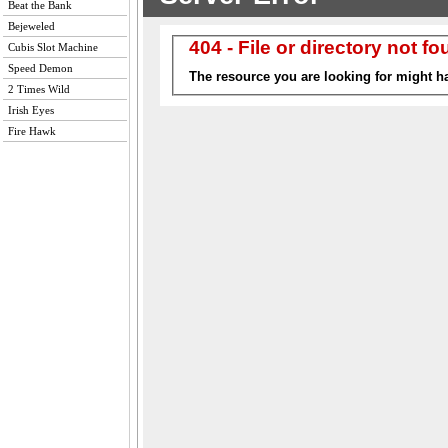
Beat the Bank
Bejeweled
Cubis Slot Machine
Speed Demon
2 Times Wild
Irish Eyes
Fire Hawk