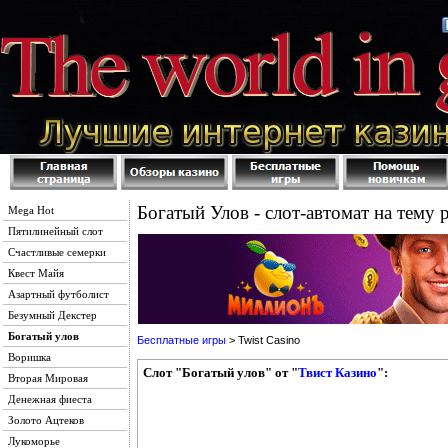
Богатый Улов - слот-автомат на тему 
Mega Hot
Пятилинейный слот
Счастливые семерки
Квест Майя
Азартный футболист
Безумный Декстер
Богатый улов
Бесплатные игры
> Twist Casino
Воришка
Слот "Богатый улов" от "
Твист Казино
":
Вторая Мировая
Денежная фиеста
Золото Ацтеков
Лукоморье