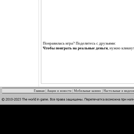
Понравилась игра? Поделитесь с друзьями:
Чтобы поиграть на реальные деньги
, нужно кликну
Главная
|
Акции и новости
|
Мобильные казино
|
Настольные и видео