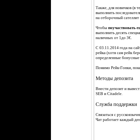
Также, для новичков (в 
выполнить последователь
на отборочный сателлит 
Чтобы
поучаствовать е
выполнить десять специа
наличных от 1до 3€.
C 03.11.2014 года на са
рейка (хотя сам рейк бе
определенные бонусные 
Помимо Рейк-Гонки, поке
Методы депозита
Внести депозит и вывест
SEB и Citadele.
Служба поддержки
Связаться с русскоязычн
Чат работает каждый ден