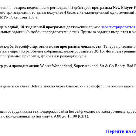
течении четырех недель после регистрации) действует
программа New Player Fr
но три задания, и тогда вы получите 4 билета на еженедельный одноименный 
MPN Poker Tour 150 €.
ще в одной, 10-ти дневной программе достижений
, нужно
зарегистрироваться
льных заданий (в любой последовательности). Призы за задания выдаются в вид
йте клуба Бетсейф стартовала новая
программа лояльности
. Теперь призовые 
рется в евро). Курс обмена собранных очков составляет 30:1$. Четырем уровня
программы: фрироллы, фрибеты и релоад-бонусы.
р-рум проводит акции Winter Wonderland, Superweekend, Sit & Go Booty, Bad Be
и деньги со счета Betsafe можно через банковский трансфер, платежные карты
ыми сотрудниками техподдержки сайта Бетсейф можно по электронному адресу 
ь с понедельника по пятницу с 9:00 до 18:00 (CET).
Перейти на с