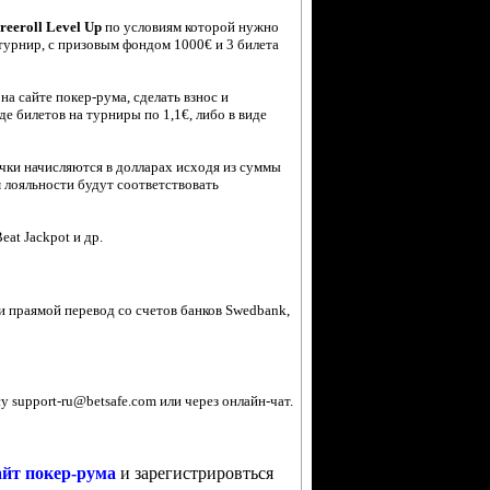
eeroll Level Up
по условиям которой нужно
турнир, с призовым фондом 1000€ и 3 билета
на сайте покер-рума, сделать взнос и
е билетов на турниры по 1,1€, либо в виде
очки начисляются в долларах исходя из суммы
м лояльности будут соответствовать
at Jackpot и др.
 и праямой перевод со счетов банков Swedbank,
support-ru@betsafe.com или через онлайн-чат.
айт покер-рума
и зарегистрировться