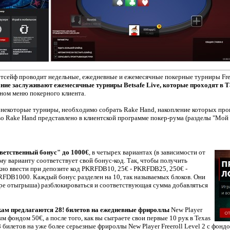
тсейф проводит недельные, ежедневные и ежемесячные покерные турниры Free
ние заслуживают ежемесячные турниры Betsafe Live, которые проходят в Т
вном меню покерного клиента.
некоторые турниры, необходимо собрать Rake Hand, накопление которых прои
о Rake Hand представлено в клиентской программе покер-рума (разделы "Мой с
иветственный бонус" до 1000€
, в четырех вариантах (в зависимости от
у варианту соответствует свой бонус-код. Так, чтобы получить
но ввести при депозите код PKRFDB10, 25€ - PKRFDB25, 250€ -
FDB1000. Каждый бонус разделен на 10, так называемых блоков. Они
ере отыгрыша) разблокироваться и соответствующая сумма добавляться
кам предлагаются 28! билетов на ежедневные фрироллы
New Player
вым фондом 50€, а после того, как вы сыграете свои первые 10 рук в Texas
 билетов на уже более серьезные фрироллы New Player Freeroll Level 2 с фонд