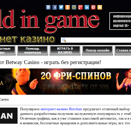
т Betway Casino - играть без регистрации!
Casino
Популярное
интернет-казино Betchan
предлагает отличный выбор 
данного разработчика получили заслуженную популярность у гемб
Отличная графика, как в уже ставших классикой автоматах, так и 
и комиксам, бесплатные вращения и дополнительные игры, все эт