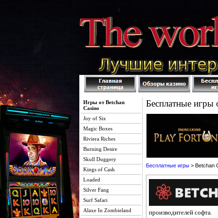
Бесплатные игры о
Игры от Betchan
Casino
Joy of Six
Magic Boxes
Riviera Riches
Burning Desire
Skull Duggery
Бесплатные игры
> Betchan 
Kings of Cash
Loaded
Silver Fang
Surf Safari
Alaxe In Zombieland
производителей софта.