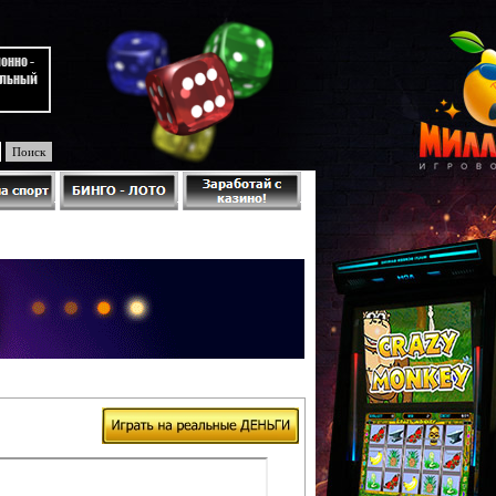
Поиск