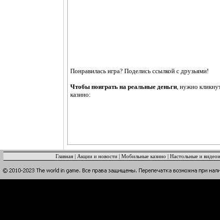
Понравилась игра? Поделись ссылкой с друзьями!
Чтобы поиграть на реальные деньги
, нужно кликну
казино:
Главная
|
Акции и новости
|
Мобильные казино
|
Настольные и видео