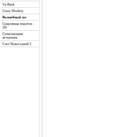
Va-Bank
Crazy Monkey
Волшебный лес
Сокровища пиратов -
3D
Сумасшедшая
вечеринка
Слот Новогодний 2