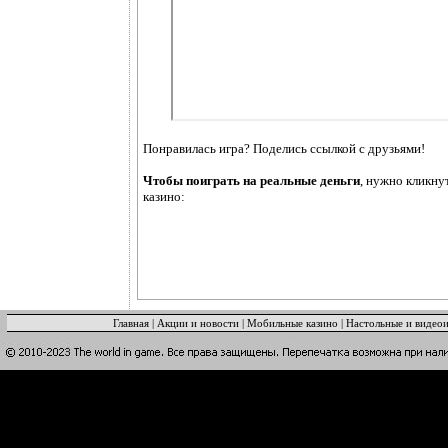
Понравилась игра? Поделись ссылкой с друзьями!
Чтобы поиграть на реальные деньги
, нужно кликну
казино:
Главная
|
Акции и новости
|
Мобильные казино
|
Настольные и видео