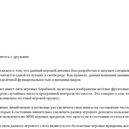
итесь с друзьями:
сказать о том, что данный игровой автомат был разработан и запущен специал
читается одной из лучших в своём роде. Как правило, данная компания занима
еделённой функциональностью и внешним видом.
от имеет пять игровых барабанов, на которых изображены весёлые фруктовые
ром случайных чисел и программой контроля честности. Это говорит о том, чт
аксимально честный игровой процесс.
вных линий можно в несколько раз увеличить свои шансы на составление час
оторых в состоянии значительно увеличить размер игрового депозита пользова
 пользователю 9000 игровых кредитов, что просто не в состоянии остаться н
вом данного игрового слота являются его бесплатные игровые вращения, кот