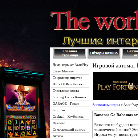
Игровой автомат 
Демо-игры от AzartPlay
Crazy Monkey
Сокровища пиратов
Book Of Ra - Книжки
Счастливая охота
Sizzling Слот - Компот
GARAGE - Гараж
Бесплатные игры
> AzartPlay
Strip Bar
Bananas Go Bahamas о
Cocktail - Клубничка
Resident
Разве кто ни будь из ва
человеческой жизни? Это
Сумасшедший доктор
Игроки могут посмотреть
Аттила