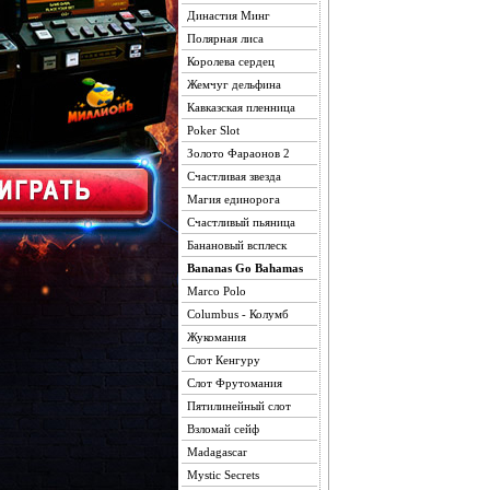
Династия Минг
Полярная лиса
Королева сердец
Жемчуг дельфина
Кавказская пленница
Poker Slot
Золото Фараонов 2
Счастливая звезда
Магия единорога
Счастливый пьяница
Банановый всплеск
Bananas Go Bahamas
Marco Polo
Columbus - Колумб
Жукомания
Слот Кенгуру
Слот Фрутомания
Пятилинейный слот
Взломай сейф
Madagascar
Mystic Secrets