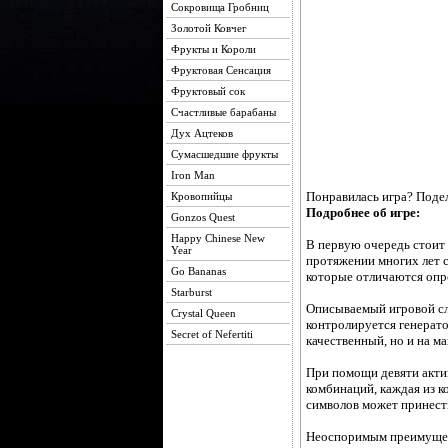
Сокровища Гробниц
Золотой Ковчег
Фрукты и Короли
Фруктовая Сенсация
Фруктовый сок
Счастливые барабаны
Дух Ацтеков
Сумасшедшие фрукты
Iron Man
Понравилась игра? Подел
Кровопийцы
Подробнее об игре:
Gonzos Quest
Happy Chinese New
В первую очередь стоит 
Year
протяжении многих лет с
Go Bananas
которые отличаются опр
Starburst
Описываемый игровой сл
Crystal Queen
контролируется генерато
Secret of Nefertiti
качественный, но и на м
При помощи девяти акти
комбинаций, каждая из к
символов может принести
Неоспоримым преимущест