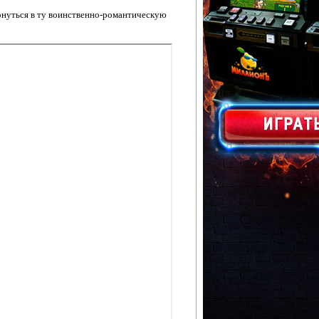
ернуться в ту воинственно-романтическую