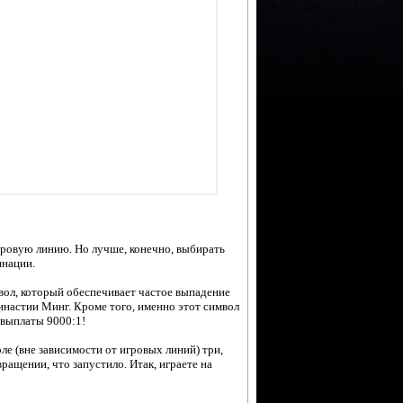
ну игровую линию. Но лучше, конечно, выбирать
инации.
вол, который обеспечивает частое выпадение
настии Минг. Кроме того, именно этот символ
 выплаты 9000:1!
е (вне зависимости от игровых линий) три,
вращении, что запустило. Итак, играете на