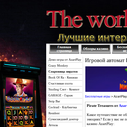
Игровой автомат P
Демо-игры от AzartPlay
Crazy Monkey
Сокровища пиратов
Book Of Ra - Книжки
Счастливая охота
Sizzling Слот - Компот
GARAGE - Гараж
Бесплатные игры
> AzartPlay
Strip Bar
Pirate Treasures от
Azar
Cocktail - Клубничка
Resident
Какое путешествие не об
эмоциях? Если у вас не 
Сумасшедший доктор
казино AzartPlay:
Аттила