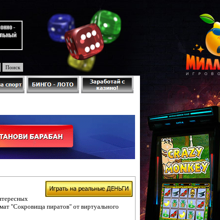
Поиск
интересных
томат "Сокровища пиратов" от виртуального