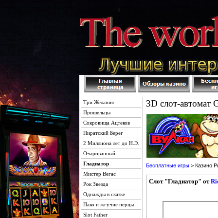
3D слот-автомат G
Три Желания
Пришельцы
Сокровища Ацтеков
Пиратский Берег
2 Миллиона лет до Н.Э.
Очарованный
Гладиатор
Бесплатные игры
> Казино Р
Мистер Вегас
Слот "Гладиатор" от
Ri
Рок Звезда
Однажды в сказке
Пако и жгучие перцы
Slot Father