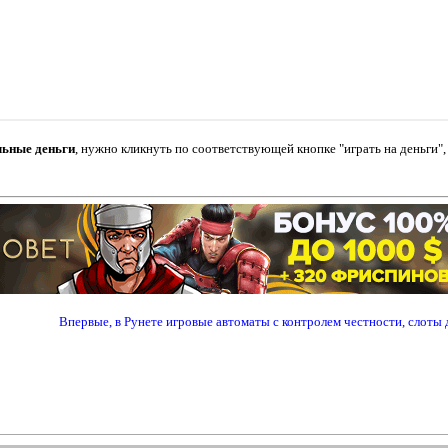
льные деньги
, нужно кликнуть по соответствующей кнопке "играть на деньги",
Впервые, в Рунете игровые автоматы с контролем честности, слоты 