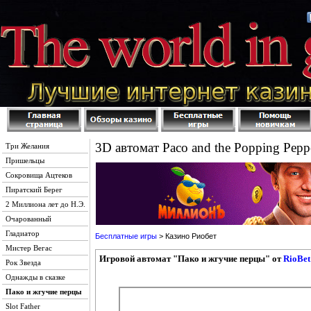
3D автомат Paco and the Popping Pepp
Три Желания
Пришельцы
Сокровища Ацтеков
Пиратский Берег
2 Миллиона лет до Н.Э.
Очарованный
Гладиатор
Бесплатные игры
> Казино Риобет
Мистер Вегас
Игровой автомат "Пако и жгучие перцы" от
RioBet
Рок Звезда
Однажды в сказке
Пако и жгучие перцы
Slot Father