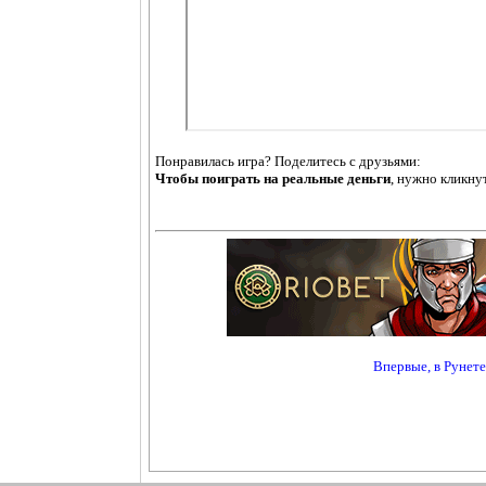
Понравилась игра? Поделитесь с друзьями:
Чтобы поиграть на реальные деньги
, нужно кликну
Впервые, в Рунете