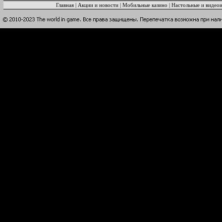
Главная
|
Акции и новости
|
Мобильные казино
|
Настольные и видео