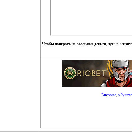
Чтобы поиграть на реальные деньги
, нужно кликну
Впервые, в Рунете