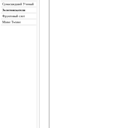
Сумасшедший Ученый
Золотоискатели
Фруктовый слот
Mister Twister